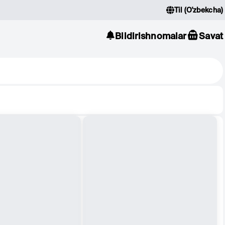
Til
(
O'zbekcha
)
Bildirishnomalar
Savat