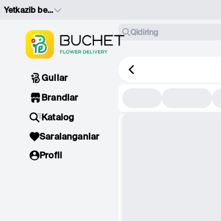
Yetkazib berish manzilini tanlang
Qidiring
Gullar
Brandlar
Katalog
Saralanganlar
Profil