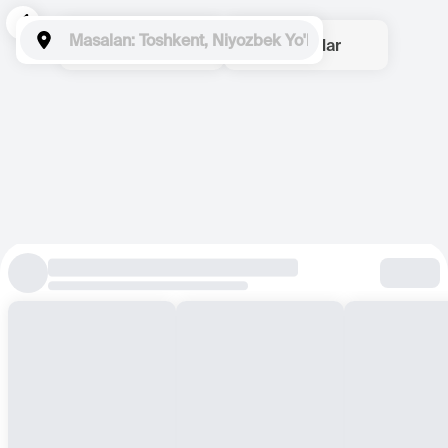
Gullar
Sovg'alar