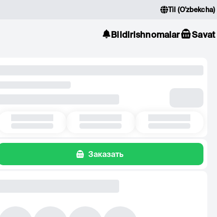
Til
(
O'zbekcha
)
Bildirishnomalar
Savat
Заказать