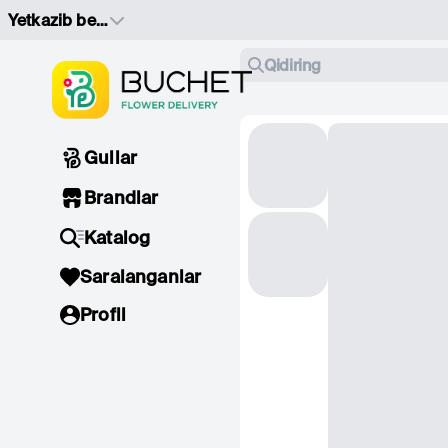
Yetkazib berish manzilini tanlang
Qidiring
Gullar
Brandlar
Katalog
Saralanganlar
Profil