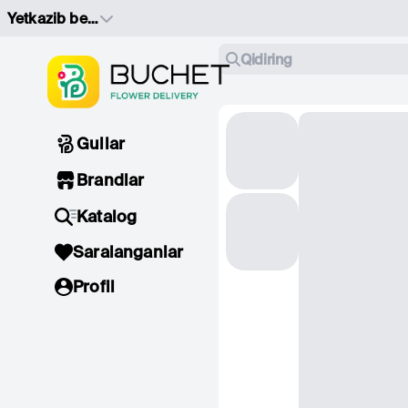
Yetkazib berish manzilini tanlang
Qidiring
Gullar
Brandlar
Katalog
Saralanganlar
Profil