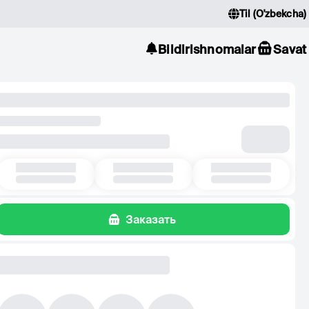
Til
(
O'zbekcha
)
Bildirishnomalar
Savat
Заказать