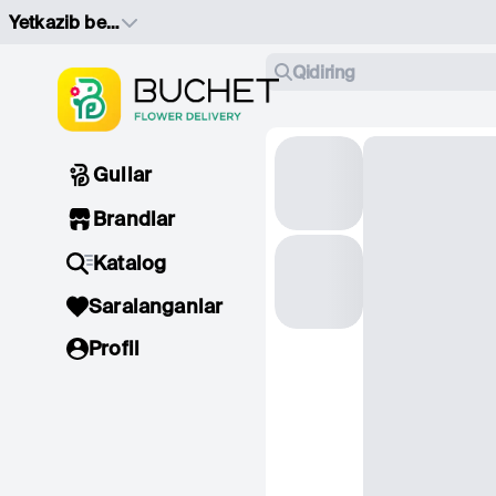
Yetkazib berish manzilini tanlang
Qidiring
Gullar
Brandlar
Katalog
Saralanganlar
Profil