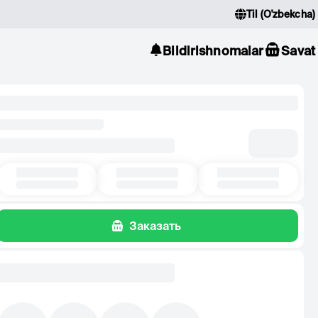
Til
(
O'zbekcha
)
Bildirishnomalar
Savat
Заказать