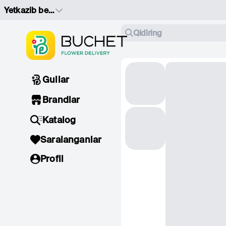
Yetkazib berish manzilini tanlang
Qidiring
Gullar
Brandlar
Katalog
Saralanganlar
Profil