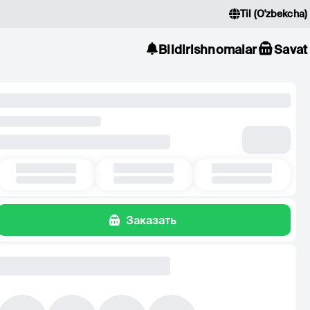
Til
(
O'zbekcha
)
Bildirishnomalar
Savat
Заказать