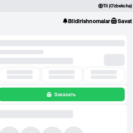
Til
(
O'zbekcha
)
Bildirishnomalar
Savat
Заказать