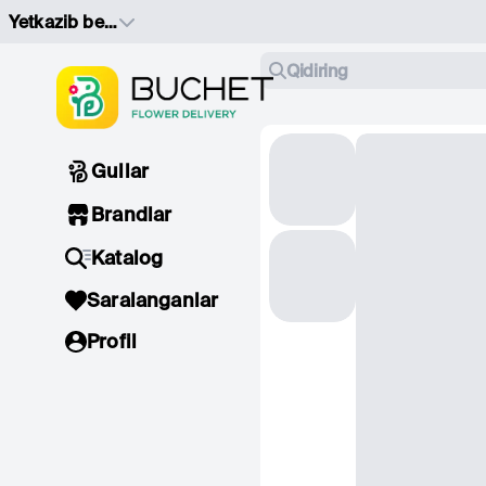
Yetkazib berish manzilini tanlang
Qidiring
Gullar
Brandlar
Katalog
Saralanganlar
Profil