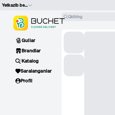
Yetkazib berish manzilini tanlang
Qidiring
Gullar
Brandlar
Katalog
Saralanganlar
Profil