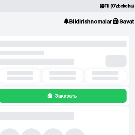
Til
(
O'zbekcha
)
Bildirishnomalar
Savat
Заказать