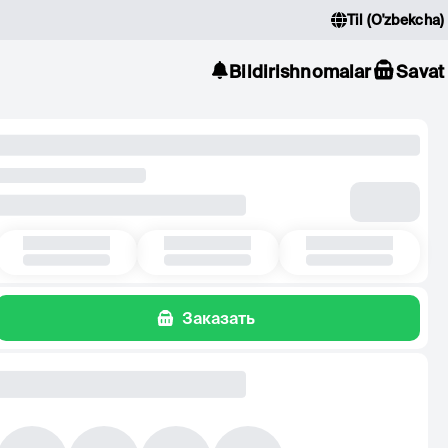
Til
(
O'zbekcha
)
Bildirishnomalar
Savat
Заказать