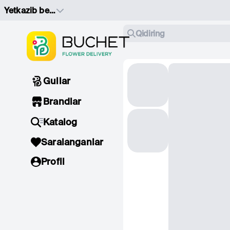
Yetkazib berish manzilini tanlang
Qidiring
Gullar
Brandlar
Katalog
Saralanganlar
Profil