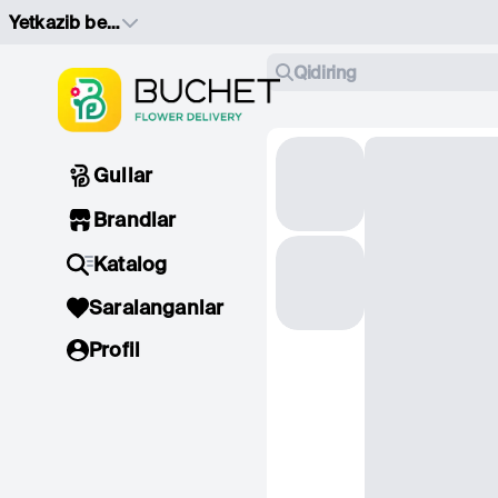
Yetkazib berish manzilini tanlang
Qidiring
Gullar
Brandlar
Katalog
Saralanganlar
Profil