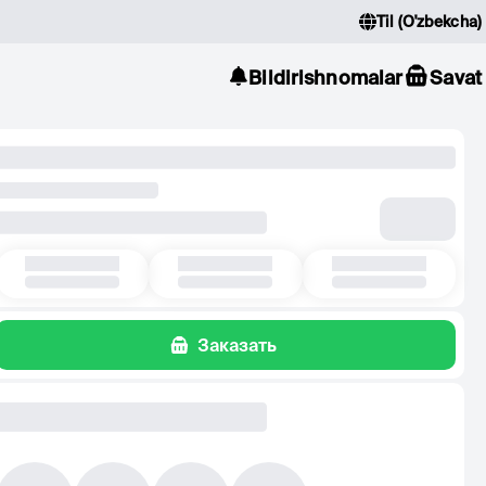
Til
(
O'zbekcha
)
Bildirishnomalar
Savat
Заказать