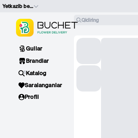
Yetkazib berish manzilini tanlang
Qidiring
Gullar
Brandlar
Katalog
Saralanganlar
Profil