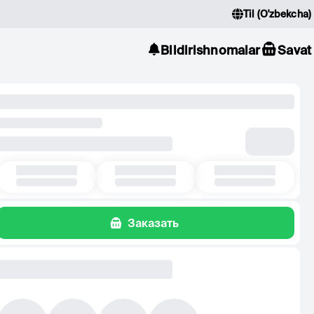
Til
(
O'zbekcha
)
Bildirishnomalar
Savat
Заказать