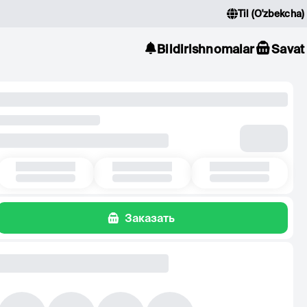
Til
(
O'zbekcha
)
Bildirishnomalar
Savat
Заказать