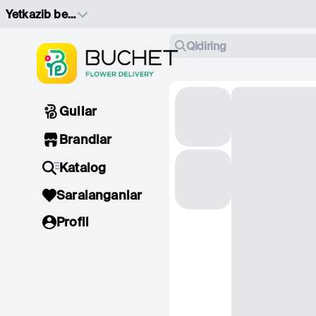
Yetkazib berish manzilini tanlang
Qidiring
Gullar
Brandlar
Katalog
Saralanganlar
Profil