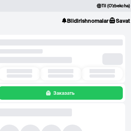
Til
(
O'zbekcha
)
Bildirishnomalar
Savat
Заказать