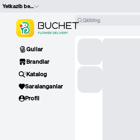
Yetkazib berish manzilini tanlang
Qidiring
Gullar
Brandlar
Katalog
Saralanganlar
Profil