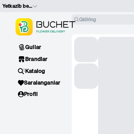
Yetkazib berish manzilini tanlang
Qidiring
Gullar
Brandlar
Katalog
Saralanganlar
Profil