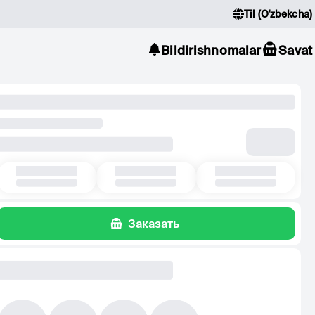
Til
(
O'zbekcha
)
Bildirishnomalar
Savat
Заказать