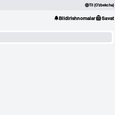
Til
(
O'zbekcha
)
Bildirishnomalar
Savat