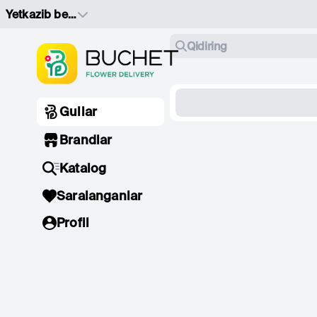
Yetkazib berish manzilini tanlang
Qidiring
Gullar
Brandlar
Katalog
Saralanganlar
Profil