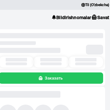
Til
(
O'zbekcha
)
Bildirishnomalar
Savat
Заказать