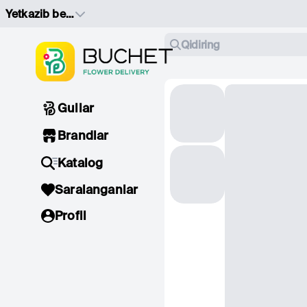
Yetkazib berish manzilini tanlang
Qidiring
Gullar
Brandlar
Katalog
Saralanganlar
Profil